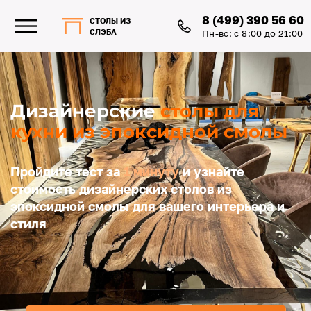
8 (499) 390 56 60
СТОЛЫ ИЗ
СЛЭБА
Пн-вс: с 8:00 до 21:00
Дизайнерские
столы для
кухни из эпоксидной смолы
Пройдите тест за
1 минуту
и узнайте
стоимость дизайнерских столов из
эпоксидной смолы для вашего интерьера и
стиля