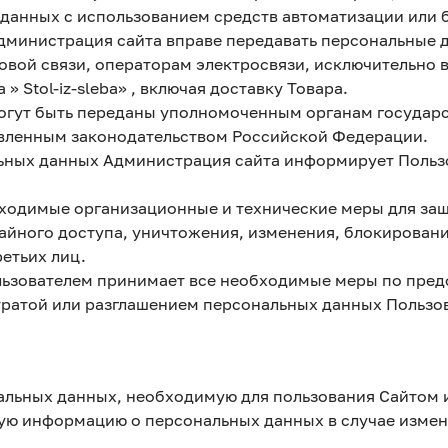
анных с использованием средств автоматизации или бе
 Администрация сайта вправе передавать персональные 
вой связи, операторам электросвязи, исключительно в
 Stol-iz-sleba» , включая доставку Товара.
могут быть переданы уполномоченным органам государ
новленным законодательством Российской Федерации.
льных данных Администрация сайта информирует Пользо
бходимые организационные и технические меры для з
айного доступа, уничтожения, изменения, блокировани
етьих лиц.
ользователем принимает все необходимые меры по пре
тратой или разглашением персональных данных Пользов
альных данных, необходимую для пользования Сайтом 
нную информацию о персональных данных в случае изме